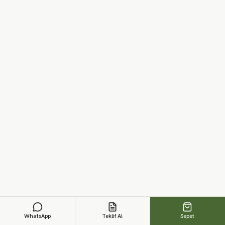
7mm 700 gr/m² · çok amaçlı yalıtım keçesi
₺6.100
'den başlayan
izoBOZZ Keçeler - 7mm YN 300 gr/m²
7mm YN 300 gr/m² · çok amaçlı yalıtım keçesi
₺5.000
'den başlayan
izoBOZZ Keçeler - 10mm 1000 gr/m²
10mm 1000 gr/m² · çok amaçlı yalıtım keçesi
₺5.800
'den başlayan
WhatsApp
Teklif Al
Sepet