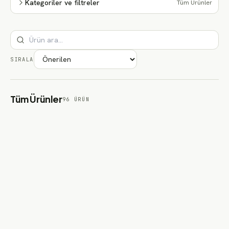
Kategoriler ve filtreler
Tüm Ürünler
SIRALA
Tüm Ürünler
96
ÜRÜN
3mm Isı ve Ses Yalıtım Şilteleri - Polyester Elyaf
Keçe Yalıtım Şiltesi
3mm Isı ve Ses Yalıtım Şilteleri - Polyester Elyaf Keçe Yalıtım
Şiltesi
₺7.750
'den başlayan