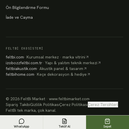
Ön Bilgilendirme Formu
İade ve Cayma
FELTBI EKOSISTEMI
feltbi.com
·
Kurumsal merkez · marka vitrini
izobozzfeltbi.com.tr
·
Yapı & yalıtım teknik merkezi
feltbiakustik.com
·
Akustik panel & tasarım
feltbihome.com
·
Keçe dekorasyon & hediye
©
2026
FeltBi Market ·
www.feltbimarket.com
Sipariş Takibi
Gizlilik Politikası
Çerez Politikası
Çerez Tercihleri
FeltBi tek marka, çok kanal.
WhatsApp
Teklif Al
Sepet