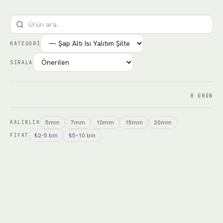
KATEGORI
SIRALA
8
ÜRÜN
5mm
7mm
10mm
15mm
20mm
KALINLIK
₺2–5 bin
₺5–10 bin
FIYAT
5mm 500 gr/m2 Şap Altı Isı Yalıtım Şiltesi
Polyester Elyaf Keçe
30m² • Rulo
₺7.250
'den başlayan