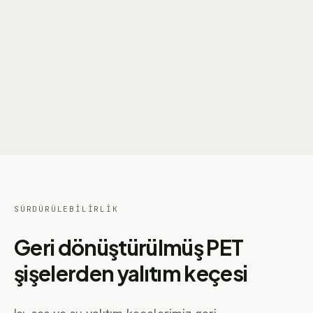
Teklife göre fiyatlandırma
izoBOZZ Keçeler - 3mm 350 gr/m²
3mm 350 gr/m² · çok amaçlı yalıtım keçesi
Teklife göre fiyatlandırma
SÜRDÜRÜLEBILIRLIK
Geri dönüştürülmüş PET
şişelerden yalıtım keçesi