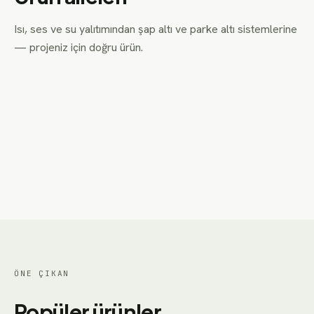
Isı, ses ve su yalıtımından şap altı ve parke altı sistemlerine
— projeniz için doğru ürün.
Çatı Isı Yalıtım
Zemin Isı Yalıtım
18
ÜRÜN
28
ÜRÜN
Duvar Isı Yalıtım
Tesisat Isı Yalıtım
4
ÜRÜN
2
ÜRÜN
Karavan Isı Yalıtım
izoBOZZ Keçeler
5
ÜRÜN
9
ÜRÜN
Geotekstil Keçe
Zemin Ses Yalıtım
2
ÜRÜN
18
ÜRÜN
Ses Yalıtım Malzemeleri
Duvar Ses Yalıtım
0
ÜRÜN
6
ÜRÜN
izoBOZZ Keçeler
Su Yalıtım Ürünleri
9
ÜRÜN
4
ÜRÜN
ÖNE ÇIKAN
Popüler ürünler