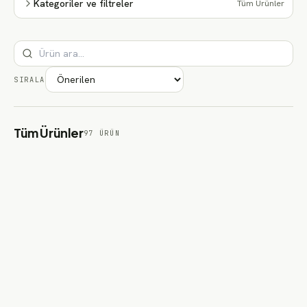
Kategoriler ve filtreler
Tüm Ürünler
SIRALA
Tüm Ürünler
97
ÜRÜN
3mm Isı ve Ses Yalıtım Şilteleri - Polyester Elyaf
Keçe Yalıtım Şiltesi
3mm Isı ve Ses Yalıtım Şilteleri - Polyester Elyaf Keçe Yalıtım
Şiltesi
₺7.750
'den başlayan