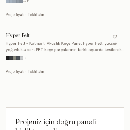
+
211
dekoratif bir keçe duvar pan
FD185
FD186
FD187
Proje fiyatı · Teklif alın
FD188
FD189
FD190
Hyper Felt
FD191
FD192
FD193
Hyper Felt – Katmanlı Akustik Keçe Panel Hyper Felt, yüksek
FD194
FD195
FD196
yoğunluklu sert PET keçe parçalarının farklı açılarda kesilerek
katmanlı formda üst üste uygulanmasıyla üretilen profesyonel
+
3
FD197
FD198
FD199
bir akustik duv
Proje fiyatı · Teklif alın
FD200
FD201
FD202
FD203
FD204
FD205
FD206
FD207
FD208
FD209
FD210
FD211
Projeniz için doğru paneli
FD212
FD213
FD214