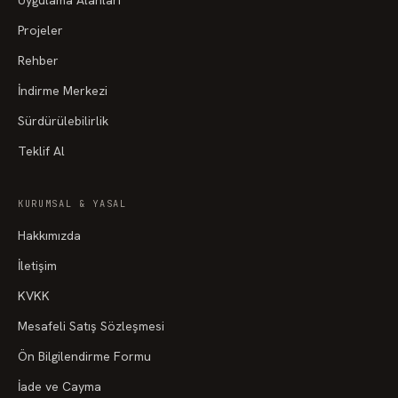
Uygulama Alanları
FD278
FD279
FD280
Projeler
Rehber
FD281
FD282
FD283
İndirme Merkezi
FD284
FD285
FD286
Sürdürülebilirlik
FD287
FD288
FD289
Teklif Al
FD290
FD291
FD292
KURUMSAL & YASAL
FD293
FD294
FD295
Hakkımızda
FD296
FD297
FD298
İletişim
FD299
FD300
FD301
KVKK
Mesafeli Satış Sözleşmesi
FD302
FD303
FD304
Ön Bilgilendirme Formu
FD305
FD306
FD307
İade ve Cayma