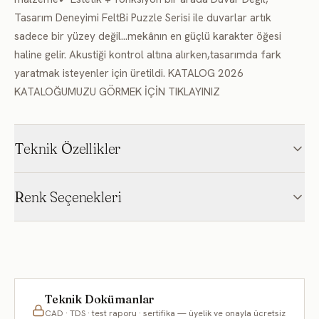
Tasarım Deneyimi FeltBi Puzzle Serisi ile duvarlar artık
sadece bir yüzey değil…mekânın en güçlü karakter öğesi
haline gelir. Akustiği kontrol altına alırken,tasarımda fark
yaratmak isteyenler için üretildi. KATALOG 2026
KATALOĞUMUZU GÖRMEK İÇİN TIKLAYINIZ
Teknik Özellikler
Renk Seçenekleri
Değerler tipik/temsilidir; nihai teknik değerler için Teknik Föy'ü (TDS)
Bu ürün 216 renklik FD keçe kartelasıyla üretilir; kartelada
inceleyin.
olmayan bir renk isterseniz özel üretim yapılabilir.
Teknik Dokümanlar
CAD · TDS · test raporu · sertifika — üyelik ve onayla ücretsiz