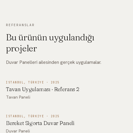
FD110
FD111
FD112
REFERANSLAR
Bu ürünün uygulandığı
projeler
Duvar Panelleri ailesinden gerçek uygulamalar.
FD114
FD115
FD113
ISTANBUL, TÜRKIYE · 2025
Tavan Uygulaması · Referans 2
Tavan Paneli
FD116
FD117
ISTANBUL, TÜRKIYE · 2025
FD118
Bereket Sigorta Duvar Paneli
FD119
FD120
FD121
Duvar Paneli