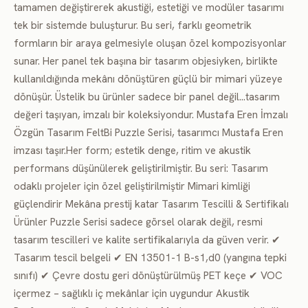
tamamen değiştirerek akustiği, estetiği ve modüler tasarımı
tek bir sistemde buluşturur. Bu seri, farklı geometrik
formların bir araya gelmesiyle oluşan özel kompozisyonlar
sunar. Her panel tek başına bir tasarım objesiyken, birlikte
kullanıldığında mekânı dönüştüren güçlü bir mimari yüzeye
dönüşür. Üstelik bu ürünler sadece bir panel değil…tasarım
değeri taşıyan, imzalı bir koleksiyondur. Mustafa Eren İmzalı
Özgün Tasarım FeltBi Puzzle Serisi, tasarımcı Mustafa Eren
imzası taşır.Her form; estetik denge, ritim ve akustik
performans düşünülerek geliştirilmiştir. Bu seri: Tasarım
odaklı projeler için özel geliştirilmiştir Mimari kimliği
güçlendirir Mekâna prestij katar Tasarım Tescilli & Sertifikalı
Ürünler Puzzle Serisi sadece görsel olarak değil, resmi
tasarım tescilleri ve kalite sertifikalarıyla da güven verir. ✔
Tasarım tescil belgeli ✔ EN 13501-1 B-s1,d0 (yangına tepki
sınıfı) ✔ Çevre dostu geri dönüştürülmüş PET keçe ✔ VOC
içermez – sağlıklı iç mekânlar için uygundur Akustik