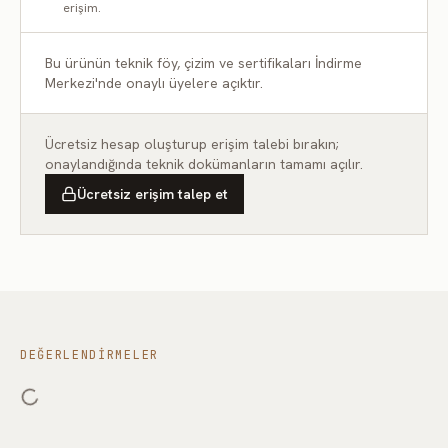
erişim.
FD103
FD102
FD101
Bu ürünün teknik föy, çizim ve sertifikaları İndirme
Merkezi'nde onaylı üyelere açıktır.
Ücretsiz hesap oluşturup erişim talebi bırakın;
onaylandığında teknik dokümanların tamamı açılır.
Ücretsiz erişim talep et
FD104
FD105
FD106
DEĞERLENDIRMELER
FD108
FD109
FD107