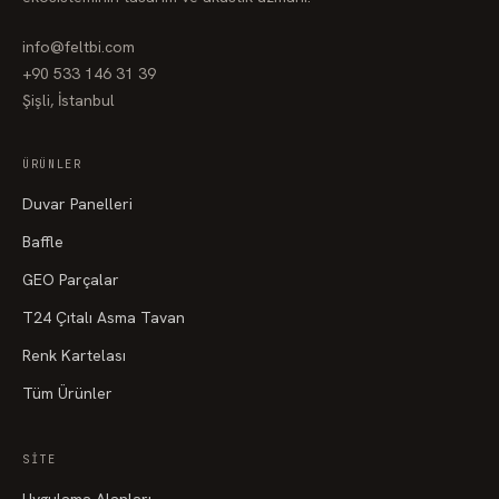
FD245
FD246
FD247
info@feltbi.com
FD248
FD249
FD250
+90 533 146 31 39
FD251
FD252
FD253
Şişli, İstanbul
FD254
FD255
FD256
ÜRÜNLER
FD257
FD258
FD259
Duvar Panelleri
Baffle
FD260
FD261
FD262
GEO Parçalar
FD263
FD264
FD265
T24 Çıtalı Asma Tavan
FD266
FD267
FD268
Renk Kartelası
FD269
FD270
FD271
Tüm Ürünler
FD272
FD273
FD274
SITE
FD275
FD276
FD277