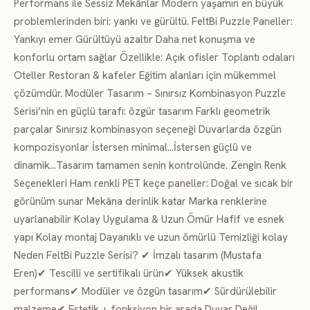
Performans ile Sessiz Mekânlar Modern yaşamın en büyük
problemlerinden biri: yankı ve gürültü. FeltBi Puzzle Paneller:
Yankıyı emer Gürültüyü azaltır Daha net konuşma ve
konforlu ortam sağlar Özellikle: Açık ofisler Toplantı odaları
Oteller Restoran & kafeler Eğitim alanları için mükemmel
çözümdür. Modüler Tasarım – Sınırsız Kombinasyon Puzzle
Serisi’nin en güçlü tarafı: özgür tasarım Farklı geometrik
parçalar Sınırsız kombinasyon seçeneği Duvarlarda özgün
kompozisyonlar İstersen minimal…İstersen güçlü ve
dinamik…Tasarım tamamen senin kontrolünde. Zengin Renk
Seçenekleri Ham renkli PET keçe paneller: Doğal ve sıcak bir
görünüm sunar Mekâna derinlik katar Marka renklerine
uyarlanabilir Kolay Uygulama & Uzun Ömür Hafif ve esnek
yapı Kolay montaj Dayanıklı ve uzun ömürlü Temizliği kolay
Neden FeltBi Puzzle Serisi? ✔ İmzalı tasarım (Mustafa
Eren)✔ Tescilli ve sertifikalı ürün✔ Yüksek akustik
performans✔ Modüler ve özgün tasarım✔ Sürdürülebilir
malzeme✔ Estetik + fonksiyon bir arada Duvar Değil,