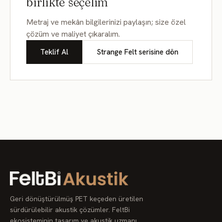
birlikte seçelim
FD215
FD216
FD217
Metraj ve mekân bilgilerinizi paylaşın; size özel
FD218
FD219
FD220
çözüm ve maliyet çıkaralım.
Teklif Al
Strange Felt serisine dön
FD221
FD222
FD223
FD224
FD225
FD226
FD227
FD228
FD229
FD230
FD231
FD232
FD233
FD234
FD235
FD236
FD237
FD238
FD239
FD240
FD241
Geri dönüştürülmüş PET keçeden üretilen
FD242
FD243
FD244
sürdürülebilir akustik çözümler. FeltBi
ekosisteminin tasarım ve akustik uzmanı.