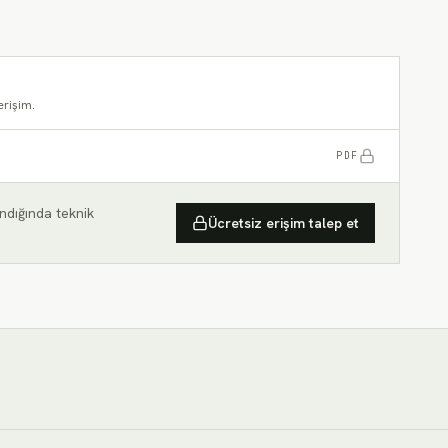
alıtımı
erişim.
PDF
ndığında teknik
Ücretsiz erişim talep et
ai teknik değerler için Teknik Föy'ü (TDS) inceleyin.