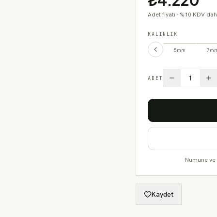
₺4.220
Adet fiyatı · %10 KDV dahi
KALINLIK
5mm
7m
1
ADET
Numune ve m
Kaydet