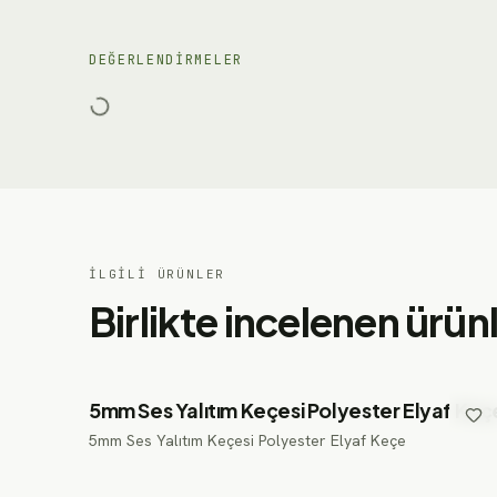
DEĞERLENDIRMELER
İLGILI ÜRÜNLER
Birlikte incelenen ürün
5mm Ses Yalıtım Keçesi Polyester Elyaf Keç
5mm Ses Yalıtım Keçesi Polyester Elyaf Keçe