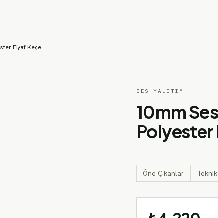
ISI YALITIM
SES YALITIM
SU YALITIM
TEKLIF AL
KURUMSAL
ster Elyaf Keçe
SES YALITIM
10mm Ses 
Polyester
Öne Çıkanlar
Teknik