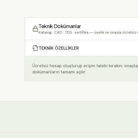
düşük değer = daha iyi ısı y
Teknik Dokümanlar
Katalog · CAD · TDS · sertifika — üyelik ve onayla ücretsiz 
TEKNİK ÖZELLİKLER
Ücretsiz hesap oluşturup erişim talebi bırakın; onayla
dokümanların tamamı açılır.
Değerler tipik/temsilidir; nih