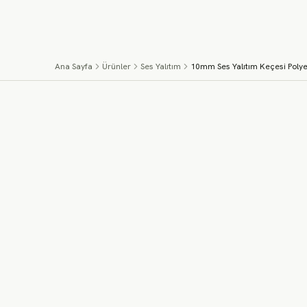
İçeriğe geç
Ana Sayfa
Ürünler
Ses Yalıtım
10mm Ses Yalıtım Keçesi Polye
MEKÂNDA UYGULAMA