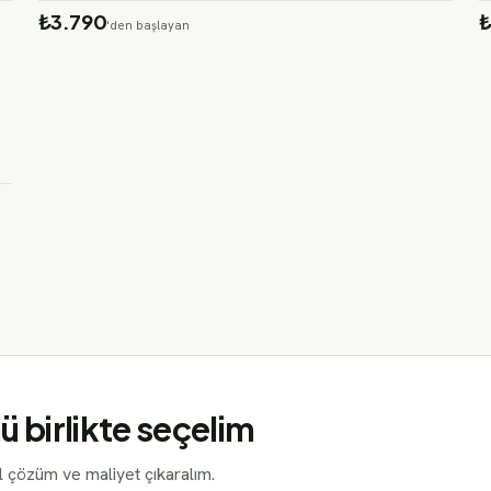
₺3.790
₺
'den başlayan
ü birlikte seçelim
el çözüm ve maliyet çıkaralım.