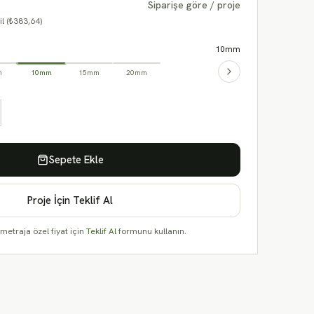
Siparişe göre / proje
l (₺383,64)
10mm
m
10mm
15mm
20mm
Sepete Ekle
Proje İçin Teklif Al
etraja özel fiyat için
Teklif Al
formunu kullanın.