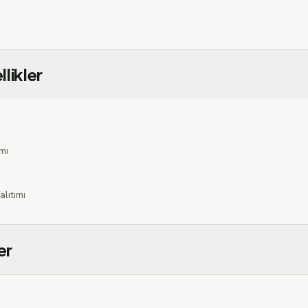
likler
mı
lıtımı
er